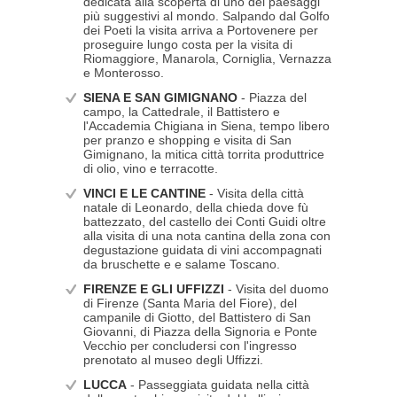
dedicata alla scoperta di uno dei paesaggi
più suggestivi al mondo. Salpando dal Golfo
dei Poeti la visita arriva a Portovenere per
proseguire lungo costa per la visita di
Riomaggiore, Manarola, Corniglia, Vernazza
e Monterosso.
SIENA E SAN GIMIGNANO
- Piazza del
campo, la Cattedrale, il Battistero e
l'Accademia Chigiana in Siena, tempo libero
per pranzo e shopping e visita di San
Gimignano, la mitica città torrita produttrice
di olio, vino e terracotte.
VINCI E LE CANTINE
- Visita della città
natale di Leonardo, della chieda dove fù
battezzato, del castello dei Conti Guidi oltre
alla visita di una nota cantina della zona con
degustazione guidata di vini accompagnati
da bruschette e e salame Toscano.
FIRENZE E GLI UFFIZZI
- Visita del duomo
di Firenze (Santa Maria del Fiore), del
campanile di Giotto, del Battistero di San
Giovanni, di Piazza della Signoria e Ponte
Vecchio per concludersi con l'ingresso
prenotato al museo degli Uffizzi.
LUCCA
- Passeggiata guidata nella città