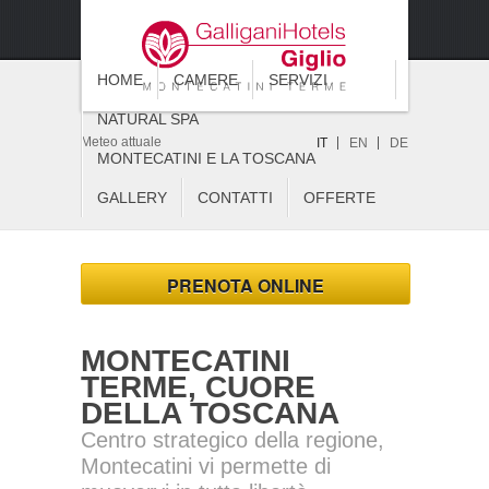
HOME
CAMERE
SERVIZI
NATURAL SPA
Meteo attuale
IT
EN
DE
MONTECATINI E LA TOSCANA
GALLERY
CONTATTI
OFFERTE
PRENOTA ONLINE
MONTECATINI
TERME, CUORE
DELLA TOSCANA
Centro strategico della regione,
Montecatini vi permette di